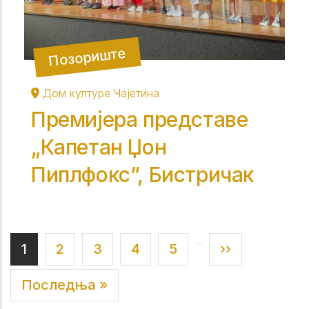
Позориште
Дом културе Чајетина
Премијера представе
„Капетан Џон
Пиплфокс”, Бистричак
…
Current page
Страна
Страна
Страна
Страна
Next page
1
2
3
4
5
››
Last page
Последња »