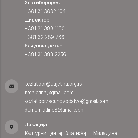
Златиборпрес
+381 31 3832 104
Директор
+381 31 383 1160
+381 62 289 766
Рачуноводство
+381 31 383 2256
kczlatibor@cajetina.org.rs
tvcajetina@gmail.com
kczlatibor.racunovodstvo@gmail.com
domomladine8@gmail.com
Локација
Културни центар Златибор - Миладина