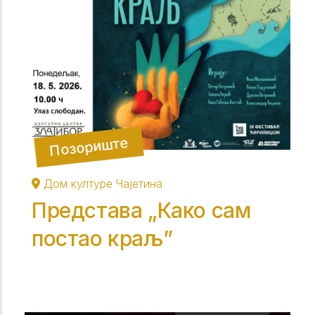
Позориште
Дом културе Чајетина
Представа „Како сам
постао краљ”