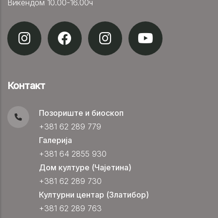
Викендом 10.00-16.00ч
Контакт
Позориште и биоскоп
+381 62 289 779
Галерија
+381 64 2855 930
Дом културе (Чајетина)
+381 62 289 730
Културни центар (Златибор)
+381 62 289 763