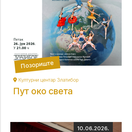
Позориште
Културни центар Златибор
Пут око света
10.06.2026.