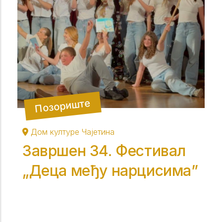
Позориште
Дом културе Чајетина
Завршен 34. Фестивал
„Деца међу нарцисима”