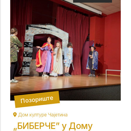
Позориште
Дом културе Чајетина
„БИБЕРЧЕ” у Дому