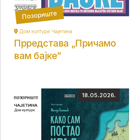
Позориште
Дом културе Чајетина
Прредстава „Причамо
вам бајке”
18.05.2026.