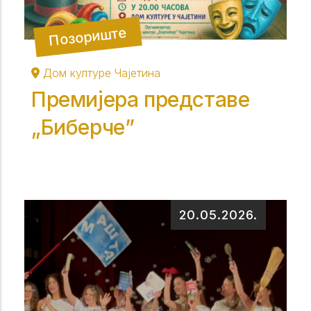
Позориште
Дом културе Чајетина
Премијера представе
„Биберче”
20.05.2026.