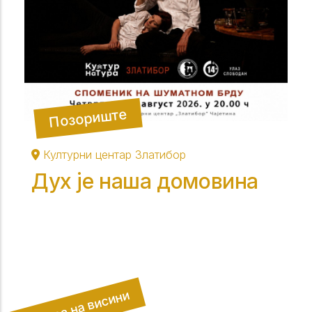
Позориште
Културни центар Златибор
Дух је наша домовина
Култура на висини