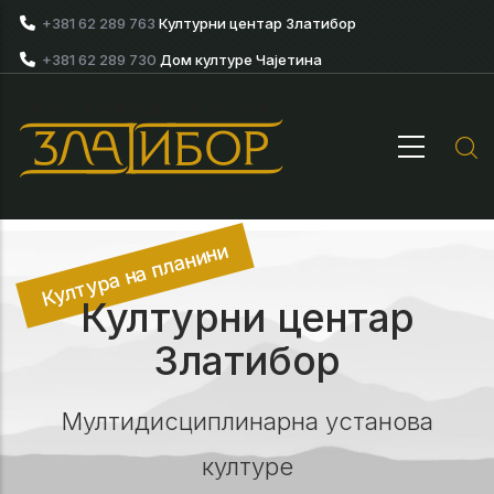
Skip to main content
+381 62 289 763
Културни центар Златибор
+381 62 289 730
Дом културе Чајетина
Култура на планини
Културни центар
Златибор
Мултидисциплинарна установа
културе