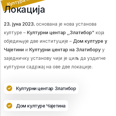
Локација
23. јуна 2023.
основана је нова установа
културе –
Културни центар ,,Златибор“
која
обједињује две институције –
Дом културе у
Чајетини
и
Културни центар на Златибору
у
заједничку установу чији је циљ да уздигне
културни садржај на ове две локације.
Културни центар Златибор
Дом културе Чајетина