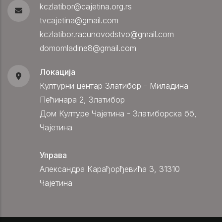
kczlatibor@cajetina.org.rs
tvcajetina@gmail.com
kczlatibor.racunovodstvo@gmail.com
domomladine8@gmail.com
Локација
Културни центар Златибор - Миладина
Пећинара 2, Златибор
Дом Културе Чајетина - Златиборска бб,
Чајетина
Управа
Александра Карађорђевића 3, 31310
Чајетина