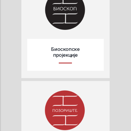
Биоскопске
пројекције