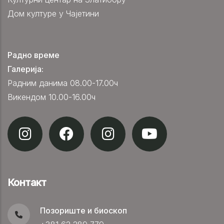
Дом културе у Чајетини
Радно време
Галерија:
Радним данима 08.00-17.00ч
Викендом 10.00-16.00ч
Контакт
Позориште и биоскоп