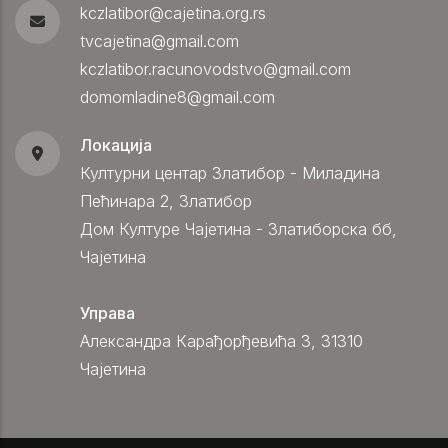
kczlatibor@cajetina.org.rs
tvcajetina@gmail.com
kczlatibor.racunovodstvo@gmail.com
domomladine8@gmail.com
Локација
Културни центар Златибор - Миладина
Пећинара 2, Златибор
Дом Културе Чајетина - Златиборска бб,
Чајетина
Управа
Александра Карађорђевића 3, 31310
Чајетина