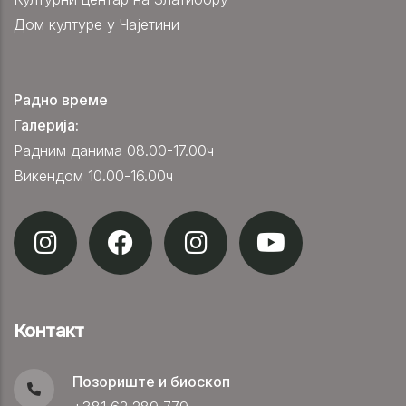
Дом културе у Чајетини
Радно време
Галерија:
Радним данима 08.00-17.00ч
Викендом 10.00-16.00ч
Контакт
Позориште и биоскоп