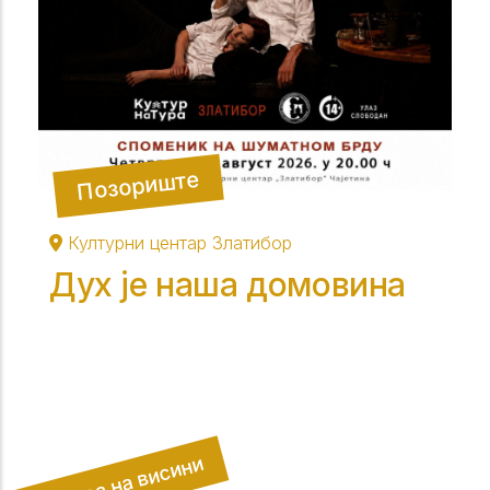
Позориште
Културни центар Златибор
Дух је наша домовина
Култура на висини