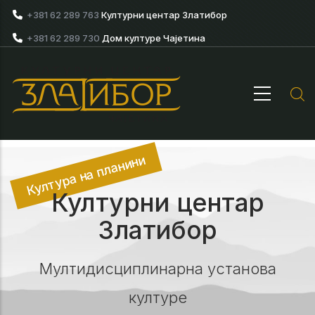
Skip to main content
+381 62 289 763
Културни центар Златибор
+381 62 289 730
Дом културе Чајетина
Култура на планини
Културни центар
Златибор
Мултидисциплинарна установа
културе