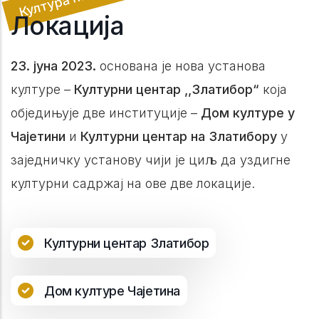
Локација
23. јуна 2023.
основана је нова установа
културе –
Културни центар ,,Златибор“
која
обједињује две институције –
Дом културе у
Чајетини
и
Културни центар на Златибору
у
заједничку установу чији је циљ да уздигне
културни садржај на ове две локације.
Културни центар Златибор
Дом културе Чајетина