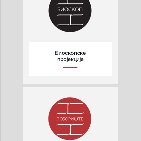
Биоскопске
пројекције