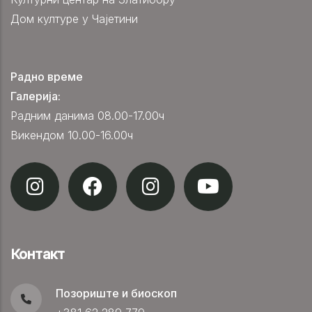
Дом културе у Чајетини
Радно време
Галерија:
Радним данима 08.00-17.00ч
Викендом 10.00-16.00ч
Контакт
Позориште и биоскоп