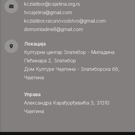
kczlatibor@cajetina.org.rs
tvcajetina@gmail.com
kczlatibor.racunovodstvo@gmail.com
domomladine8@gmail.com
Локација
Културни центар Златибор - Миладина
Пећинара 2, Златибор
Дом Културе Чајетина - Златиборска бб,
Чајетина
Управа
Александра Карађорђевића 3, 31310
Чајетина