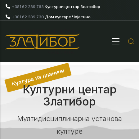
Skip to main content
+381 62 289 763
Културни центар Златибор
+381 62 289 730
Дом културе Чајетина
Култура на планини
Културни центар
Златибор
Мултидисциплинарна установа
културе