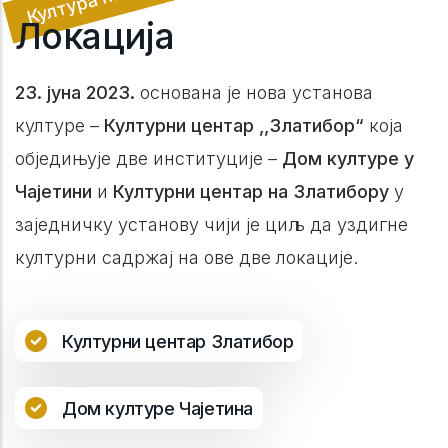
Локација
23. јуна 2023.
основана је нова установа
културе –
Културни центар ,,Златибор“
која
обједињује две институције –
Дом културе у
Чајетини
и
Културни центар на Златибору
у
заједничку установу чији је циљ да уздигне
културни садржај на ове две локације.
Културни центар Златибор
Дом културе Чајетина