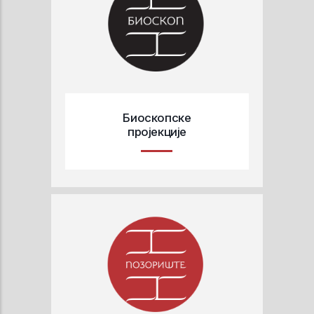
Биоскопске
пројекције