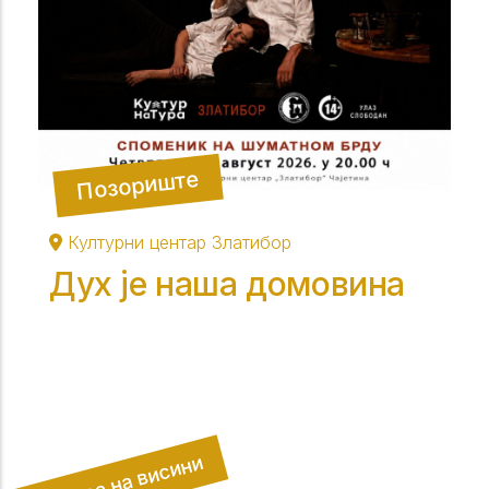
Позориште
Културни центар Златибор
Дух је наша домовина
Култура на висини