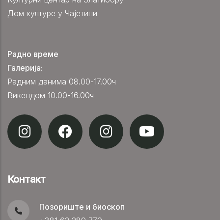
Дом културе у Чајетини
Радно време
Галерија:
Радним данима 08.00-17.00ч
Викендом 10.00-16.00ч
Контакт
Позориште и биоскоп