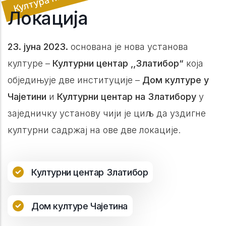
Локација
23. јуна 2023.
основана је нова установа
културе –
Културни центар ,,Златибор“
која
обједињује две институције –
Дом културе у
Чајетини
и
Културни центар на Златибору
у
заједничку установу чији је циљ да уздигне
културни садржај на ове две локације.
Културни центар Златибор
Дом културе Чајетина