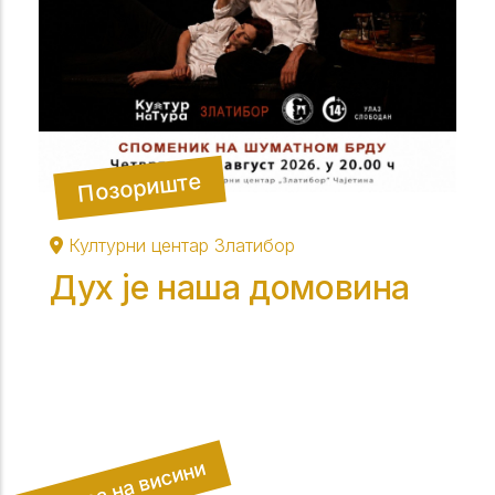
Позориште
Културни центар Златибор
Дух је наша домовина
Култура на висини