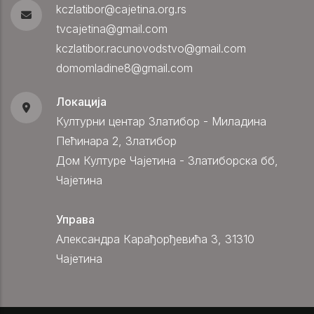
kczlatibor@cajetina.org.rs
tvcajetina@gmail.com
kczlatibor.racunovodstvo@gmail.com
domomladine8@gmail.com
Локација
Културни центар Златибор - Миладина
Пећинара 2, Златибор
Дом Културе Чајетина - Златиборска бб,
Чајетина
Управа
Александра Карађорђевића 3, 31310
Чајетина