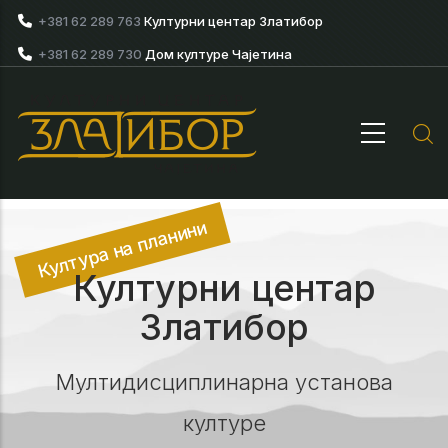
Skip to main content
+381 62 289 763
Културни центар Златибор
+381 62 289 730
Дом културе Чајетина
Култура на планини
Културни центар
Златибор
Мултидисциплинарна установа
културе