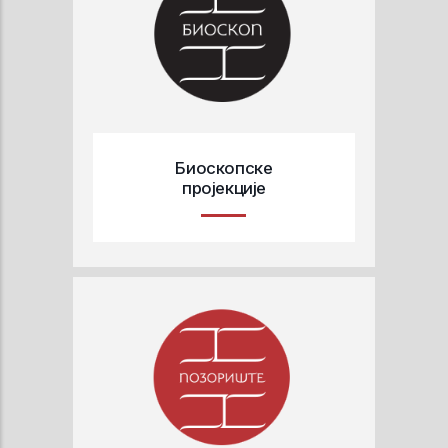
Биоскопске
пројекције