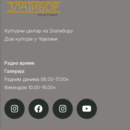
Културни центар на Златибору
Дом културе у Чајетини
Радно време
Галерија:
Радним данима 08.00-17.00ч
Викендом 10.00-16.00ч