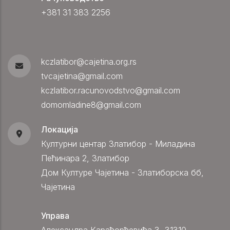
+381 31 383 2256
kczlatibor@cajetina.org.rs
tvcajetina@gmail.com
kczlatibor.racunovodstvo@gmail.com
domomladine8@gmail.com
Локација
Културни центар Златибор - Миладина
Пећинара 2, Златибор
Дом Културе Чајетина - Златиборска бб,
Чајетина
Управа