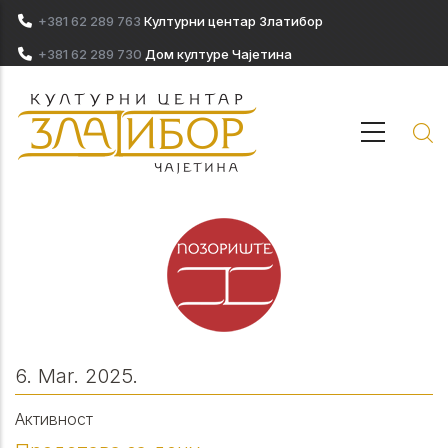
Skip to main content
+381 62 289 763
Културни центар Златибор
+381 62 289 730
Дом културе Чајетина
6. Mar. 2025.
Активност