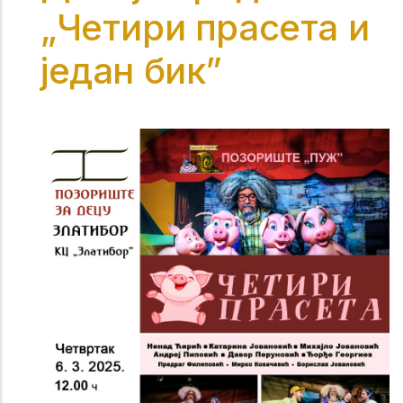
„Четири прасета и
један бик”