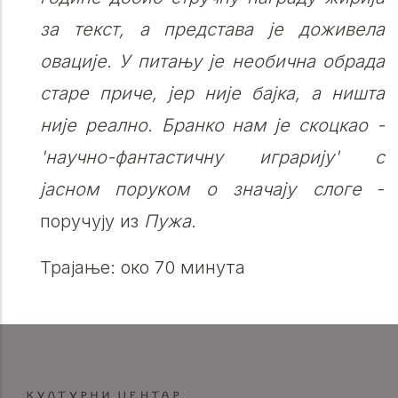
за текст, а представа је доживела
овације. У питању је необична обрада
старе приче, јер није бајка, а ништа
није реално. Бранко нам је скоцкао -
'научно-фантастичну играрију' с
јасном поруком о значају слоге
-
поручују из
Пужа.
Трајање: око 70 минута