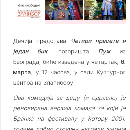
Дечија представа
Четири прасета и
један бик
, позоришта
Пуж
из
Београда, биће изведена у четвртак,
6.
марта
, у 12 часова, у сали Културног
центра на Златибору.
Ова комедија за децу (и одрасле) је
реновирана верзија комада за који је
Бранко на фестивалу у Котору 2001.
године добио стручну награду жирија