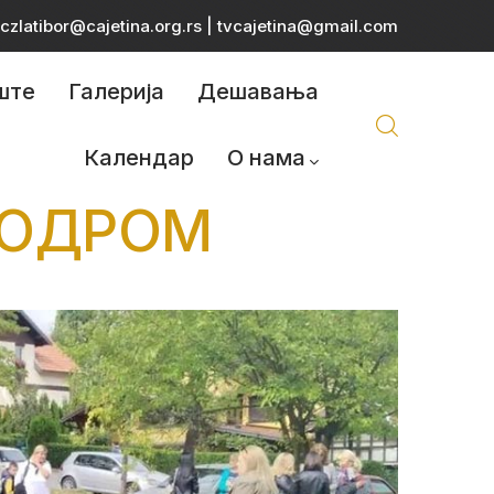
czlatibor@cajetina.org.rs
|
tvcajetina@gmail.com
ште
Галерија
Дешавања
Календар
О нама
НОДРОМ