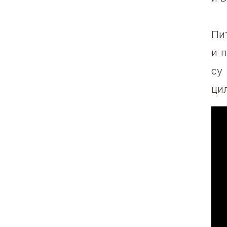
Пи
и 
су
ци