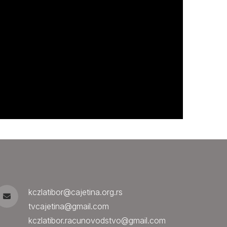
kczlatibor@cajetina.org.rs
tvcajetina@gmail.com
kczlatibor.racunovodstvo@gmail.com