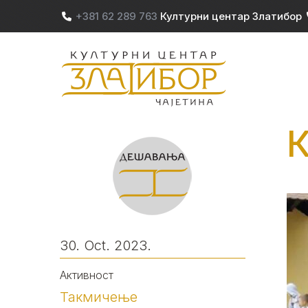
Skip to main content
+381 62 289 763
Културни центар Златибор
M
30. Oct. 2023.
Активност
Такмичење