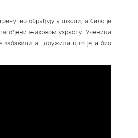
ренутно обрађују у школи, а било је
лагођени њиховом узрасту. Ученици
се забавили и дружили што је и био