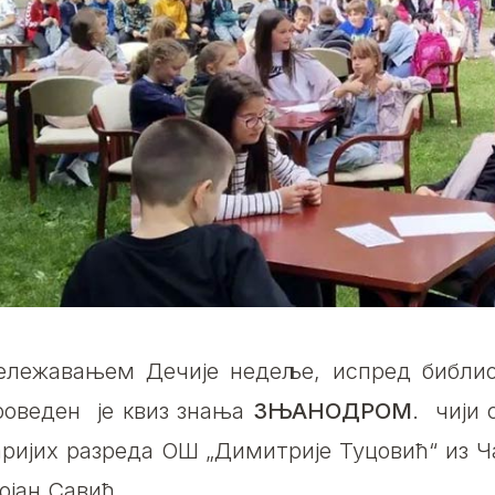
ележавањем Дечије недеље, испред библио
роведен је квиз знања
ЗЊАНОДРОМ
. чији
аријих разреда ОШ „Димитрије Туцовић“ из Ча
ојан Савић.