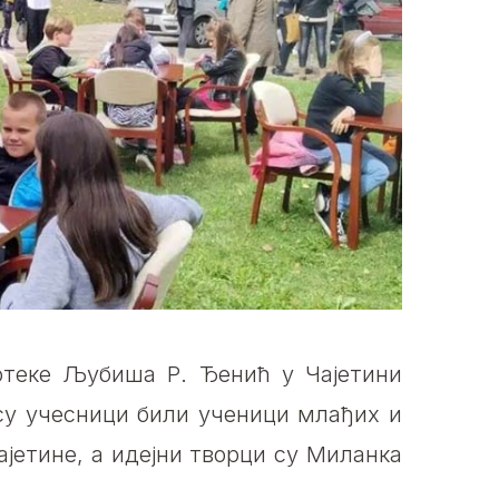
теке Љубиша Р. Ђенић у Чајетини
 су учесници били ученици млађих и
јетине, а идејни творци су Миланка