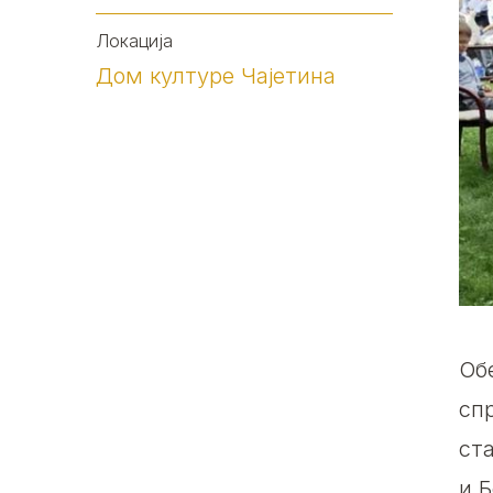
Локација
Дом културе Чајетина
Об
сп
ст
и Б