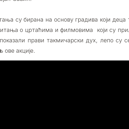
тања су бирана на основу градива који деца т
питања о цртаћима и филмовима који су при
 показали прави такмичарски дух, лепо су 
љ ове акције.