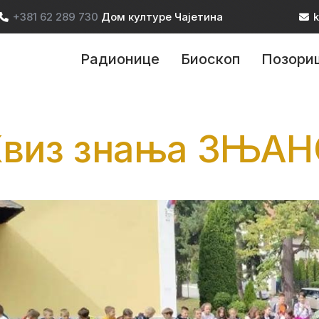
+381 62 289 730
Дом културе Чајетина
k
ain navigation
Радионице
Биоскоп
Позори
Квиз знања ЗЊА