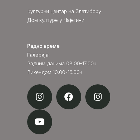
Културни центар на Златибору
Дом културе у Чајетини
Радно време
Галерија:
Радним данима 08.00-17.00ч
Викендом 10.00-16.00ч