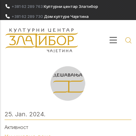
Skip to main content
+381 62 289 763
Културни центар Златибор
+381 62 289 730
Дом културе Чајетина
25. Jan. 2024.
Активност