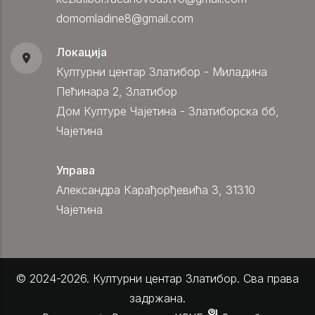
domomladine8@gmail.com
Локација
Културни центар Златибор - Миладина
Пећинара 2, Златибор
Дом Културе Чајетина - Златиборска бб,
Чајетина
Управа
Александра Карађорђевића 3, 31310
Чајетина
© 2024-2026. Културни центар Златибор. Сва права
задржана.