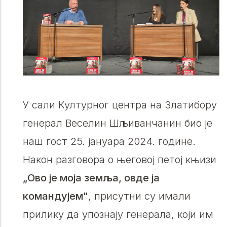
У сали Културног центра на Златибору
генерал Веселин Шљиванчанин био је
наш гост 25. јануара 2024. године.
Након разговора о његовој петој књизи
„Ово је моја земља, овде ја
командујем"
, присутни су имали
прилику да упознају генерала, који им