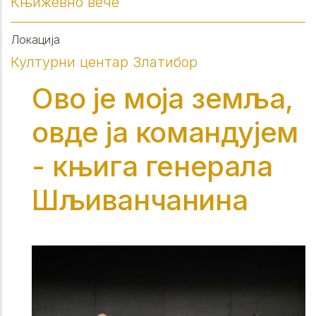
Књижевно вече
Локација
Културни центар Златибор
Ово је моја земља,
овде ја командујем
- књига генерала
Шљиванчанина