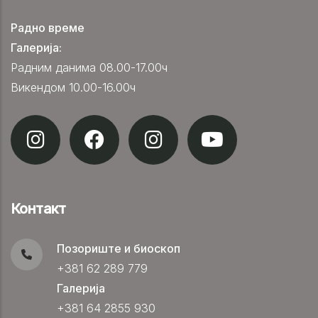
Радно време
Галерија:
Радним данима 08.00-17.00ч
Викендом 10.00-16.00ч
Контакт
Позориште и биоскоп
+381 62 289 779
Галерија
+381 64 2855 930