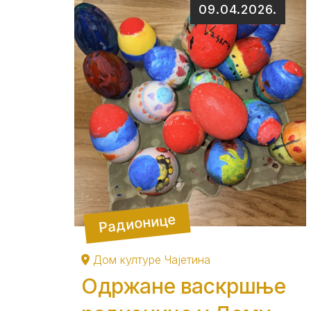
09.04.2026.
Радионице
Дом културе Чајетина
Одржане васкршње