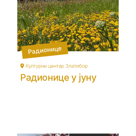
Радионице
Културни центар Златибор
Радионице у јуну