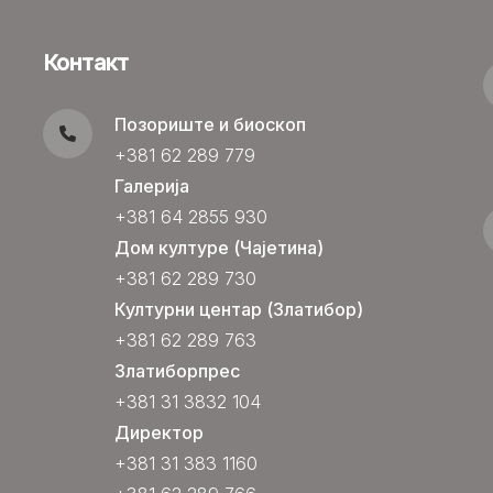
Контакт
Позориште и биоскоп
+381 62 289 779
Галерија
+381 64 2855 930
Дом културе (Чајетина)
+381 62 289 730
Културни центар (Златибор)
+381 62 289 763
Златиборпрес
+381 31 3832 104
Директор
+381 31 383 1160