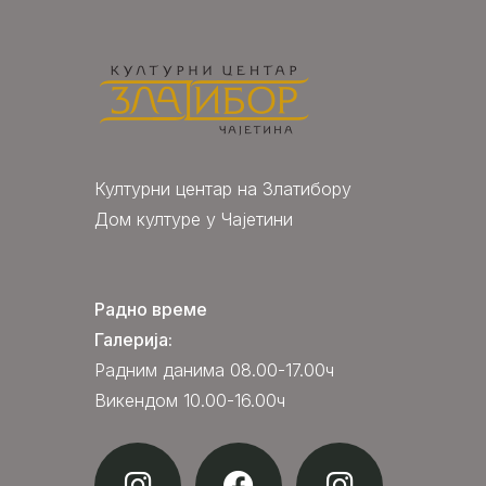
Културни центар на Златибору
Дом културе у Чајетини
Радно време
Галерија:
Радним данима 08.00-17.00ч
Викендом 10.00-16.00ч