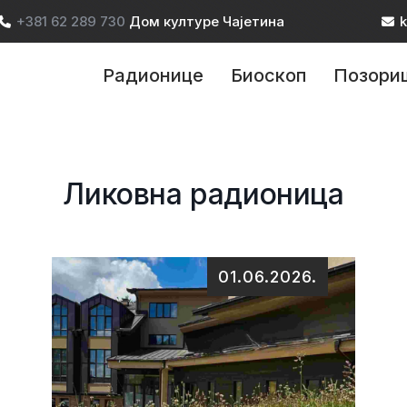
+381 62 289 730
Дом културе Чајетина
k
ain navigation
Радионице
Биоскоп
Позори
Ликовна радионица
01.06.2026.