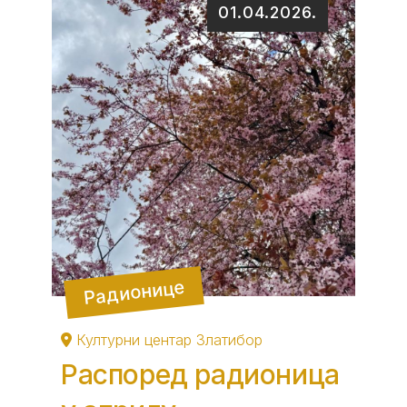
01.04.2026.
Радионице
Културни центар Златибор
Распоред радионица