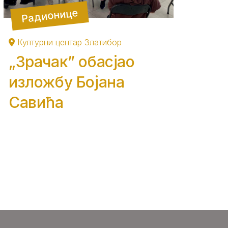
Радионице
Културни центар Златибор
„Зрачак” обасјао
изложбу Бојана
Савића