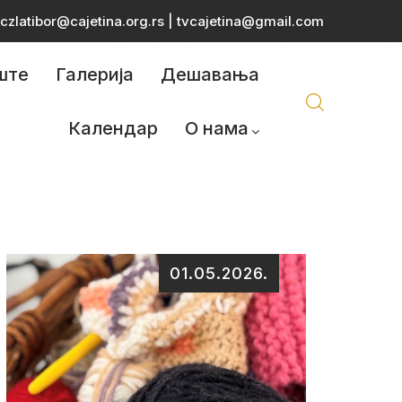
czlatibor@cajetina.org.rs
|
tvcajetina@gmail.com
ште
Галерија
Дешавања
Календар
О нама
01.05.2026.