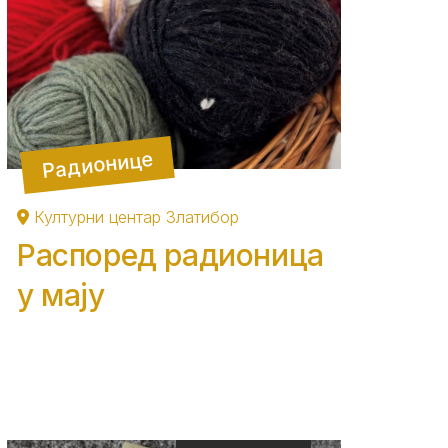
Радионице
Културни центар Златибор
Распоред радионица
у мају