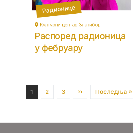
Радионице
Културни центар Златибор
Распоред радионица
у фебруару
Current page
Страна
Страна
Next page
Last page
1
2
3
››
Последња »