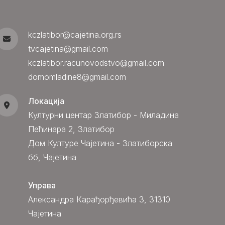
kczlatibor@cajetina.org.rs
tvcajetina@gmail.com
kczlatibor.racunovodstvo@gmail.com
domomladine8@gmail.com
Локација
Културни центар Златибор - Миладина
Пећинара 2, Златибор
Дом Културе Чајетина - Златиборска
бб, Чајетина
Управа
Александра Карађорђевића 3, 31310
Чајетина