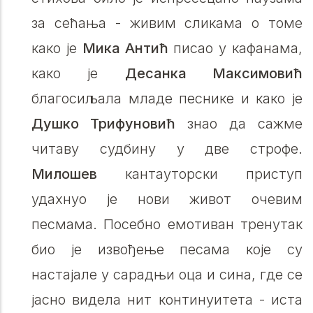
за сећања - живим сликама о томе
како је
Мика Антић
писао у кафанама,
како је
Десанка Максимовић
благосиљала младе песнике и како је
Душко Трифуновић
знао да сажме
читаву судбину у две строфе.
Милошев
кантауторски приступ
удахнуо је нови живот очевим
песмама. Посебно емотиван тренутак
био је извођење песама које су
настајале у сарадњи оца и сина, где се
јасно видела нит континуитета - иста