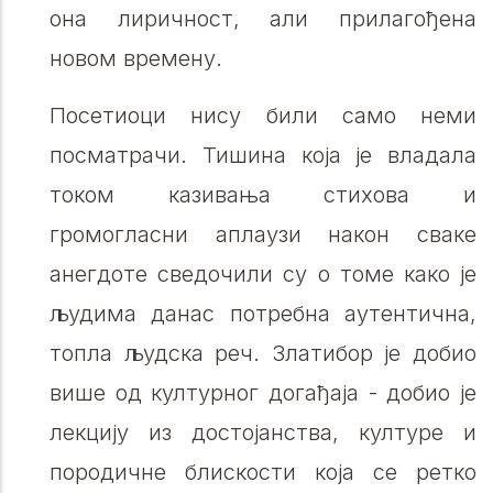
она лиричност, али прилагођена
новом времену.
Посетиоци нису били само неми
посматрачи. Тишина која је владала
током казивања стихова и
громогласни аплаузи након сваке
анегдоте сведочили су о томе како је
људима данас потребна аутентична,
топла људска реч. Златибор је добио
више од културног догађаја - добио је
лекцију из достојанства, културе и
породичне блискости која се ретко