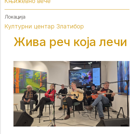
Књижевно вече
Локација
Културни центар Златибор
Жива реч која лечи