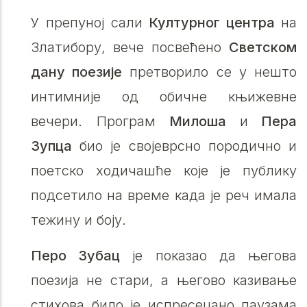
У препуној сали
Културног центра
на
Златибору, вече посвећено
Светском
дану поезије
претворило се у нешто
интимније од обичне књижевне
вечери. Програм
Милоша
и
Пера
Зупца
био је својеврсно породично и
поетско ходичашће које је публику
подсетило на време када је реч имала
тежину и боју.
Перо Зубац
је показао да његова
поезија не стари, а његово казивање
стихова било је испресецано паузама