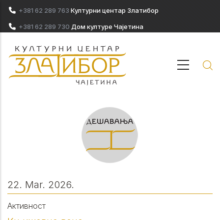
Skip to main content
+381 62 289 763
Културни центар Златибор
+381 62 289 730
Дом културе Чајетина
22. Mar. 2026.
Активност