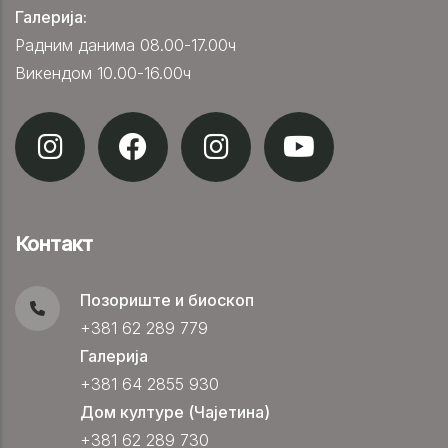
Галерија:
Радним данима 08.00-17.00ч
Викендом 10.00-16.00ч
Контакт
Позориште и биоскоп
+381 62 289 779
Галерија
+381 64 2855 930
Дом културе (Чајетина)
+381 62 289 730