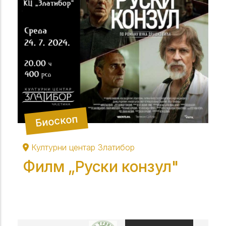
Биоскоп
Културни центар Златибор
Филм „Руски конзул"