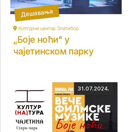
Дешавања
Културни центар Златибор
„Боје ноћи" у
чајетинском парку
31.07.2024.