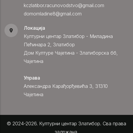
kczlatibor.racunovodstvo@gmail.com
domomladine8@gmail.com
Локација
Културни центар Златибор - Миладина
Пећинара 2, Златибор
Дом Културе Чајетина - Златиборска бб,
Чајетина
Управа
Александра Карађорђевића 3, 31310
Чајетина
© 2024-2026. Културни центар Златибор. Сва права
задржана.