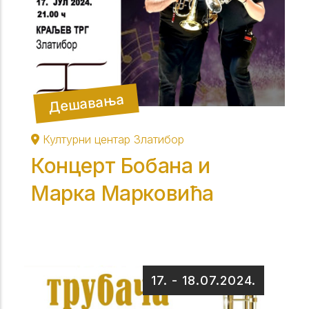
Дешавања
Културни центар Златибор
Концерт Бобана и
Марка Марковића
17.
-
18.07.2024.