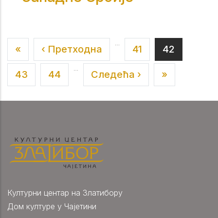
…
First page
Previous page
Страна
Current pa
«
‹ Претходна
41
42
…
Страна
Страна
Next page
Last page
43
44
Следећа ›
»
Културни центар на Златибору
Дом културе у Чајетини