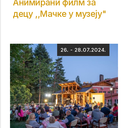
Анимирани филм за
децу ,,Мачке у музеју"
26.
-
28.07.2024.