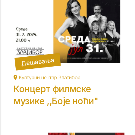
Дешавања
Културни центар Златибор
Концерт филмске
музике ,,Боје ноћи"