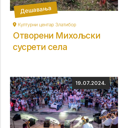
Дешавања
Културни центар Златибор
Отворени Михољски
сусрети села
19.07.2024.