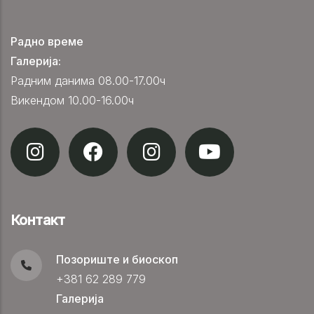
Радно време
Галерија:
Радним данима 08.00-17.00ч
Викендом 10.00-16.00ч
Контакт
Позориште и биоскоп
+381 62 289 779
Галерија