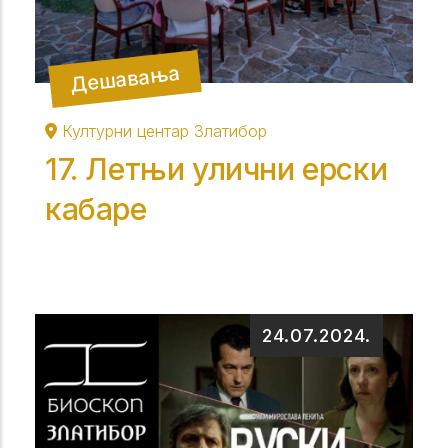
Дешавања
Културни центар Златибор
17. Летњи улични ерски
кабаре
24.07.2024.