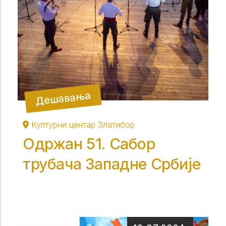
Дешавања
Културни центар Златибор
Одржан 51. Сабор
трубача Западне Србије