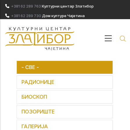
Skip to main content
+381 62 289 763
Културни центар Златибор
+381 62 289 730
Дом културе Чајетина
- СВЕ -
РАДИОНИЦЕ
БИОСКОП
ПОЗОРИШТЕ
ГАЛЕРИЈА