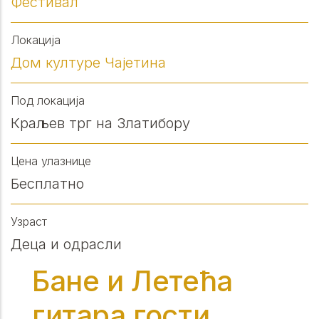
Фестивал
Локација
Дом културе Чајетина
Под локација
Краљев трг на Златибору
Цена улазнице
Бесплатно
Узраст
Деца и одрасли
Бане и Летећа
гитара гости