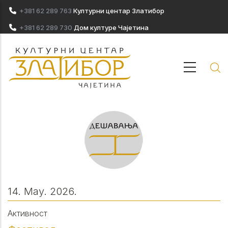
Skip to main content
+381 62 289 763
Културни центар Златибор
+381 62 289 730
Дом културе Чајетина
14. May. 2026.
Активност