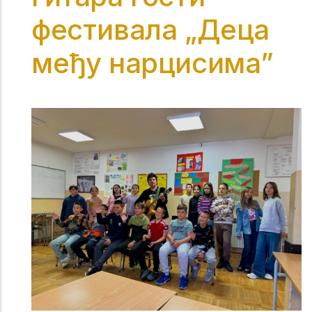
фестивала „Деца
међу нарцисима”