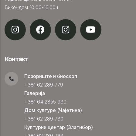
Викендом 10.00-16.00ч
Контакт
Позориште и биоскоп
+381 62 289 779
Галерија
+381 64 2855 930
Дом културе (Чајетина)
+381 62 289 730
Културни центар (Златибор)
+381 62 289 763