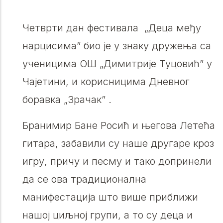
Четврти дан фестивала „Деца међу
нарцисима” био је у знаку дружења са
ученицима ОШ „Димитрије Туцовић” у
Чајетини, и корисницима Дневног
боравка „Зрачак” .
Бранимир Бане Росић и његова Летећа
гитара, забавили су наше другаре кроз
игру, причу и песму и тако допринели
да се ова традиционална
манифестација што више приближи
нашој циљној групи, а то су деца и