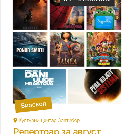
Биоскоп
Културни центар Златибор
Репертоар за август,