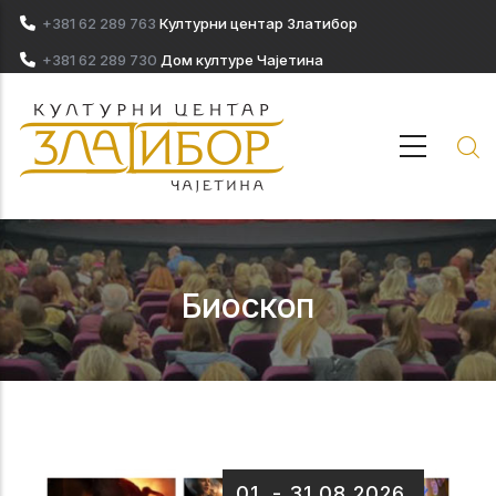
Skip to main content
+381 62 289 763
Културни центар Златибор
+381 62 289 730
Дом културе Чајетина
Биоскоп
01.
-
31.08.2026.