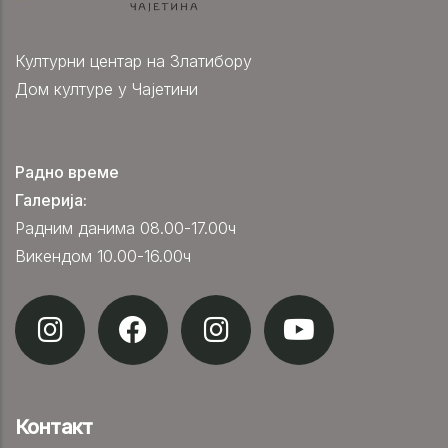
Културни центар на Златибору
Дом културе у Чајетини
Радно време
Галерија:
Радним данима 08.00-17.00ч
Викендом 10.00-16.00ч
Контакт