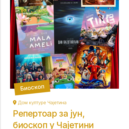
Биоскоп
Дом културе Чајетина
Репертоар за јун,
биоскоп у Чајетини