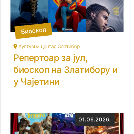
Биоскоп
Културни центар Златибор
Репертоар за јул,
биоскоп на Златибору и
у Чајетини
01.06.2026.