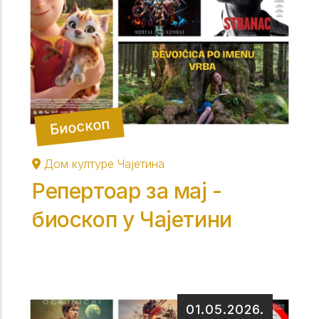
Биоскоп
Дом културе Чајетина
Репертоар за мај -
биоскоп у Чајетини
01.05.2026.