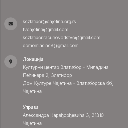
kczlatibor@cajetina.org.rs
tvcajetina@gmail.com
kczlatibor.racunovodstvo@gmail.com
domomladine8@gmail.com
Локација
Културни центар Златибор - Миладина
Пећинара 2, Златибор
Дом Културе Чајетина - Златиборска бб,
Чајетина
Управа
Александра Карађорђевића 3, 31310
Чајетина