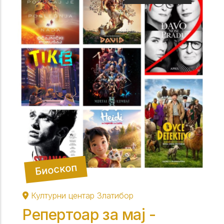
Биоскоп
Културни центар Златибор
Репертоар за мај -