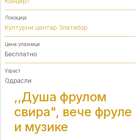
Концерт
Локација
Културни центар Златибор
Цена улазнице
Бесплатно
Узраст
Одрасли
,,Душа фрулом
свира", вече фруле
и музике