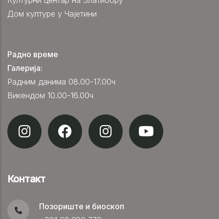
Дом културе у Чајетини
Радно време
Галерија:
Радним данима 08.00-17.00ч
Викендом 10.00-16.00ч
Контакт
Позориште и биоскоп