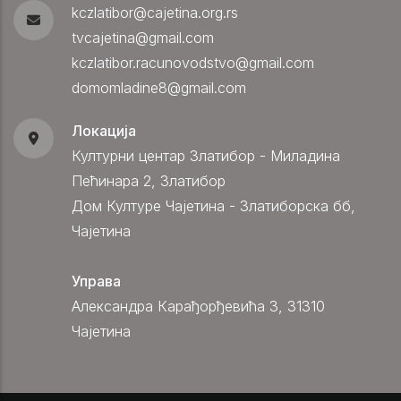
kczlatibor@cajetina.org.rs
tvcajetina@gmail.com
kczlatibor.racunovodstvo@gmail.com
domomladine8@gmail.com
Локација
Културни центар Златибор - Миладина
Пећинара 2, Златибор
Дом Културе Чајетина - Златиборска бб,
Чајетина
Управа
Александра Карађорђевића 3, 31310
Чајетина