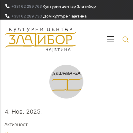
Skip to main content
+381 62 289 763
Културни центар Златибор
+381 62 289 730
Дом културе Чајетина
4. Нов. 2025.
Активност