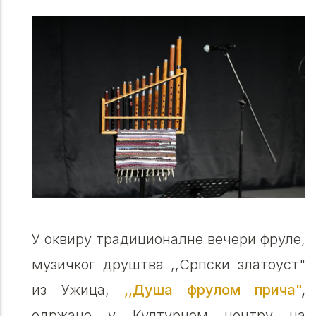
У оквиру традиционалне вечери фруле,
музичког друштва ,,Српски златоуст"
из Ужица,
,,Душа фрулом прича"
,
одржане у Културном центру на