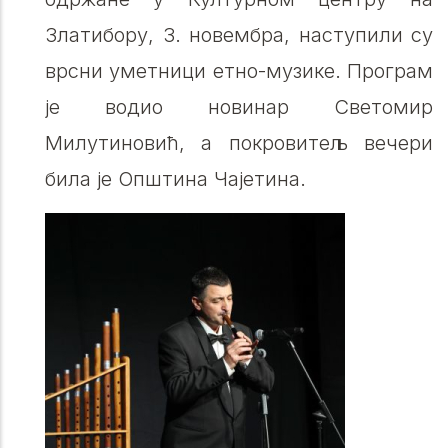
Златибору, 3. новембра, наступили су
врсни уметници етно-музике. Програм
је водио новинар Светомир
Милутиновић, а покровитељ вечери
била је Општина Чајетина.