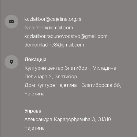
kczlatibor@cajetina.org.rs
tvcajetina@gmail.com
kczlatibor.racunovodstvo@gmail.com
domomladine8@gmail.com
Локација
Културни центар Златибор - Миладина
Пећинара 2, Златибор
Дом Културе Чајетина - Златиборска бб,
Чајетина
Управа
Александра Карађорђевића 3, 31310
Чајетина