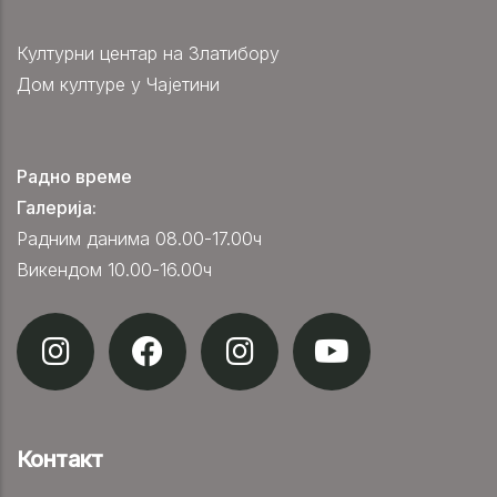
Културни центар на Златибору
Дом културе у Чајетини
Радно време
Галерија:
Радним данима 08.00-17.00ч
Викендом 10.00-16.00ч
Контакт