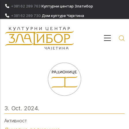
Skip to main content
+381 62 289 763
Културни центар Златибор
+381 62 289 730
Дом културе Чајетина
3. Oct. 2024.
Активност