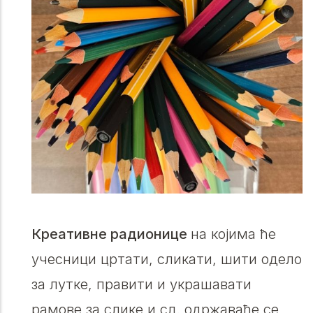
Креативне радионице
на којима ће
учесници цртати, сликати, шити одело
за лутке, правити и украшавати
рамове за слике и сл. одржаваће се