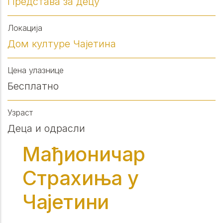
Представа за децу
Локација
Дом културе Чајетина
Цена улазнице
Бесплатно
Узраст
Деца и одрасли
Maђионичар
Страхиња у
Чајетини