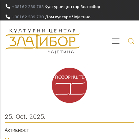
Skip to main content
+381 62 289 763
Културни центар Златибор
+381 62 289 730
Дом културе Чајетина
25. Oct. 2025.
Активност