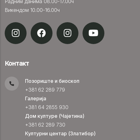
Радним данима 08.00-17.00ч
Викендом 10.00-16.00ч
Контакт
Позориште и биоскоп
+381 62 289 779
Галерија
+381 64 2855 930
Дом културе (Чајетина)
+381 62 289 730
Културни центар (Златибор)