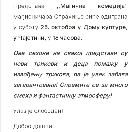
Представа
,,Магична комедија”
мађионичара Страхиње биће одиграна
у суботу
25. октобра у Дому културе,
у Чајетини,
у
18 часова
.
Ове сезоне на свакој представи су
нови трикови и деца помажу у
извођењу трикова, па је увек забава
загарантована! Спремите се за много
смеха и фантастичну атмосферу!
Улаз је слободан!
Добро дошли!