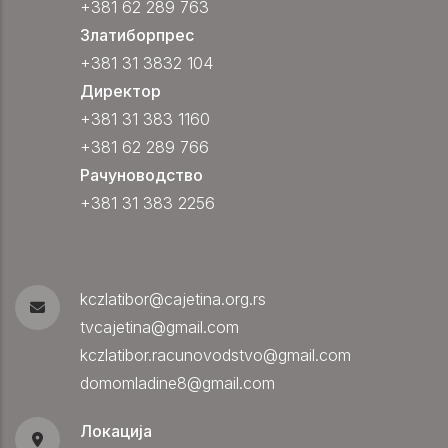
+381 62 289 763
Златиборпрес
+381 31 3832 104
Директор
+381 31 383 1160
+381 62 289 766
Рачуноводство
+381 31 383 2256
kczlatibor@cajetina.org.rs
tvcajetina@gmail.com
kczlatibor.racunovodstvo@gmail.com
domomladine8@gmail.com
Локација