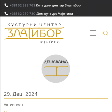
Skip to main content
+381 62 289 763
Културни центар Златибор
+381 62 289 730
Дом културе Чајетина
29. Дец. 2024.
Активност