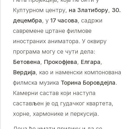
Културном центру,
на Златибору
,
30.
децембра
, у
17 часова
, садржи
савремене цртане филмове
иностраних аниматора. У оквиру
програма могу се чути дела:
Бетовена
,
Прокофјева
,
Елгара
,
Вердија
, као и наменски компонована
филмска музика
Торина Боровдејла
.
Камерни састав који наступа
састављен је од гудачког квартета,
хорне, хармонике и перкусија.
Деца ће имати прилику и да се