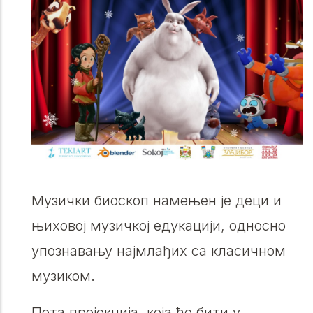
Музички биоскоп намењен је деци и
њиховој музичкој едукацији, односно
упознавању најмлађих са класичном
музиком.
Пета пројекција, која ће бити у