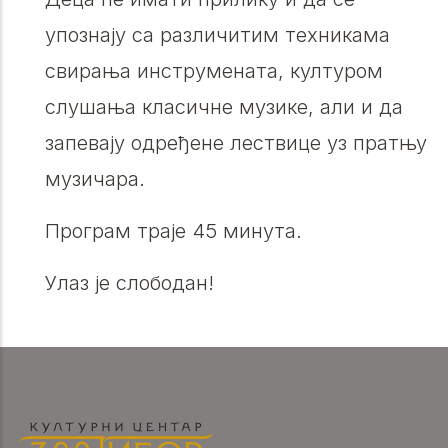
упознају са различитим техникама
свирања инструмената, културом
слушања класичне музике, али и да
запевају одређене лествице уз пратњу
музичара.
Програм траје 45 минута.
Улаз је слободан!