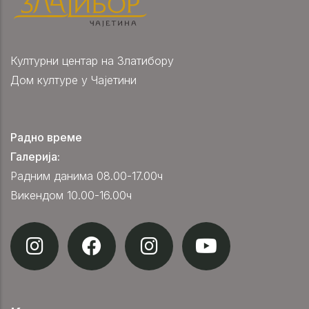
Културни центар на Златибору
Дом културе у Чајетини
Радно време
Галерија:
Радним данима 08.00-17.00ч
Викендом 10.00-16.00ч