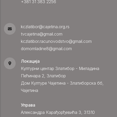
+381 31 383 2256
kczlatibor@cajetina.org.rs
tvcajetina@gmail.com
kczlatibor.racunovodstvo@gmail.com
domomladine8@gmail.com
Локација
Културни центар Златибор - Миладина
Пећинара 2, Златибор
Дом Културе Чајетина - Златиборска бб,
Чајетина
Управа
Александра Карађорђевића 3, 31310