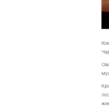
Ко
Ча
Ов
му
Кр
по
жи