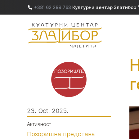
Skip to main content
+381 62 289 763
Културни центар Златибор
M
Н
г
23. Oct. 2025.
Активност
Позоришна представа