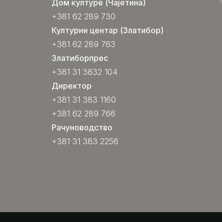
Дом културе (Чајетина)
+381 62 289 730
Културни центар (Златибор)
+381 62 289 763
Златиборпрес
+381 31 3832 104
Директор
+381 31 383 1160
+381 62 289 766
Рачуноводство
+381 31 383 2256