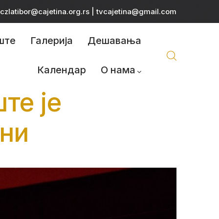
czlatibor@cajetina.org.rs
|
tvcajetina@gmail.com
ште
Галерија
Дешавања
Календар
О нама
те је
ини