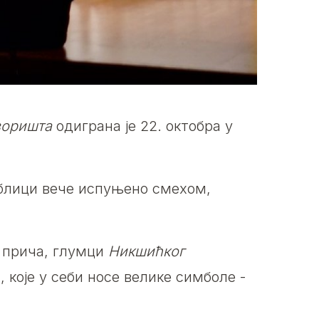
зоришта
одиграна је 22. октобра у
ублици вече испуњено смехом,
 прича, глумци
Никшићког
које у себи носе велике симболе -