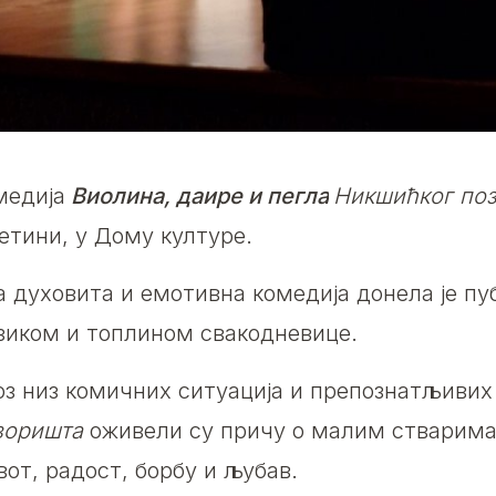
медија
Виолина, даире и пегла
Никшићког по
јетини, у Дому културе.
а духовита и емотивна комедија донела је п
зиком и топлином свакодневице.
оз низ комичних ситуација и препознатљивих
зоришта
оживели су причу о малим стварима, 
вот, радост, борбу и љубав.