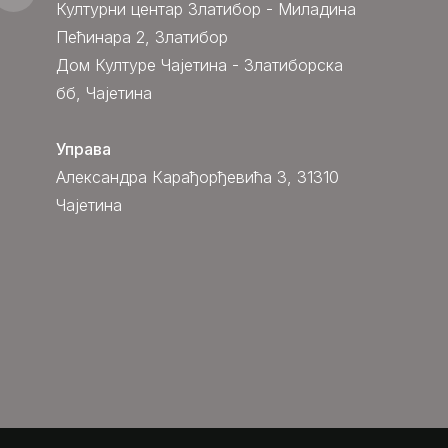
Културни центар Златибор - Миладина
Пећинара 2, Златибор
Дом Културе Чајетина - Златиборска
бб, Чајетина
Управа
Александра Карађорђевића 3, 31310
Чајетина