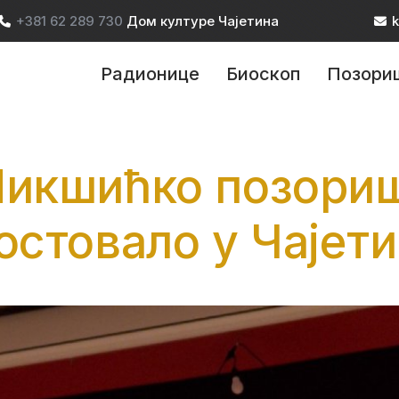
+381 62 289 730
Дом културе Чајетина
k
ain navigation
Радионице
Биоскоп
Позори
икшићко позориш
остовало у Чајет