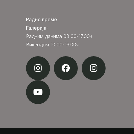
Радно време
Галерија:
Радним данима 08.00-17.00ч
Викендом 10.00-16.00ч