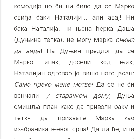
комедије не би ни било да се Марко
свиђа баки Наталији… али авај! Ни
бака Наталија, ни њена ћерка Даша
(Дуњина тетка), не могу Марка
очима
да виде
! На Дуњин предлог да се
Марко, ипак, досели код њих,
Наталијин одговор је више него јасан:
Само преко мене мртве!
Да се не би
венчали
у старачком дому
, Дуња
смишља план како да приволи баку и
тетку да прихвате Марка као
изабраника њеног срца! Да ли ће, или