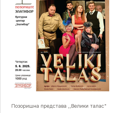
Позоришна представа ,,Велики талас"