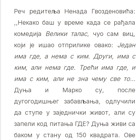
Реч редитеља Ненада Гвозденовића:
,,Некако баш у време када се рађала
комедија
Велики талас
, чуо сам виц,
који је ишао отприлике овако:
Један
има где, а нема с ким. Други, има с
ким, али нема где. Трећи има где, и
има с ким, али не зна чему све то…
Дуња и Марко су, после
дугогодишњег забављања, одлучили
да ступе у заједнички живот, али су
запели код питања ГДЕ? Дуња живи са
баком у стану од 150 квадрата. Ове