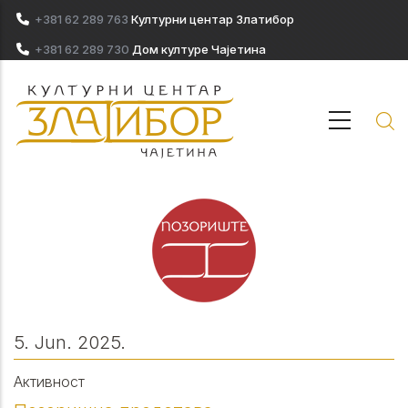
Skip to main content
+381 62 289 763
Културни центар Златибор
+381 62 289 730
Дом културе Чајетина
5. Jun. 2025.
Активност