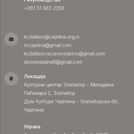
+381 31 383 2256
kczlatibor@cajetina.org.rs
tvcajetina@gmail.com
kczlatibor.racunovodstvo@gmail.com
domomladine8@gmail.com
Локација
Културни центар Златибор - Миладина
Пећинара 2, Златибор
Дом Културе Чајетина - Златиборска бб,
Чајетина
Управа