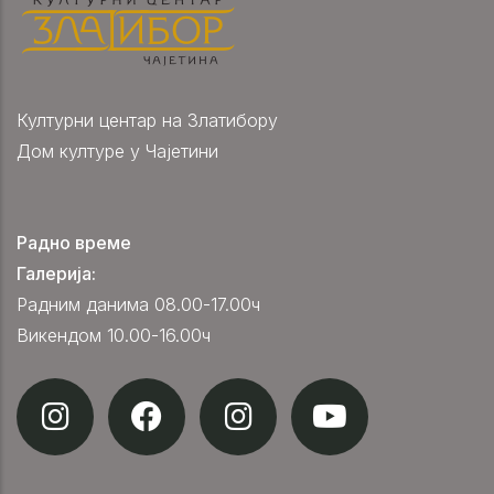
Културни центар на Златибору
Дом културе у Чајетини
Радно време
Галерија:
Радним данима 08.00-17.00ч
Викендом 10.00-16.00ч